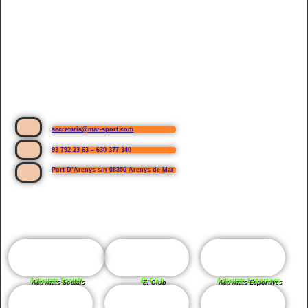
secretaria@mar-sport.com
93 792 23 63 – 630 377 340
Port D’Arenys s/n 08350 Arenys de Mar
Activitats Socials
El Club
Activitats Esportives