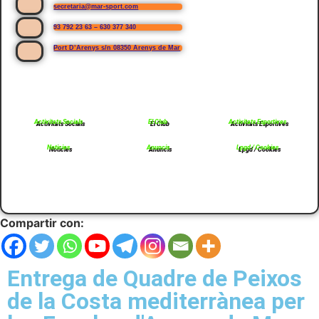
secretaria@mar-sport.com
93 792 23 63 – 630 377 340
Port D’Arenys s/n 08350 Arenys de Mar
Activitats Socials
El Club
Activitats Esportives
Noticies
Anuncis
Lpgd / Cookies
Compartir con:
Entrega de Quadre de Peixos
de la Costa mediterrànea per