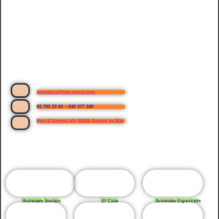
secretaria@mar-sport.com
93 792 23 63 – 630 377 340
Port D’Arenys s/n 08350 Arenys de Mar
Activitats Socials
El Club
Activitats Esportives