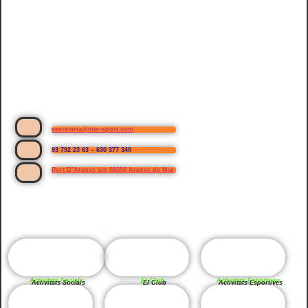
secretaria@mar-sport.com
93 792 23 63 – 630 377 340
Port D’Arenys s/n 08350 Arenys de Mar
Activitats Socials
El Club
Activitats Esportives