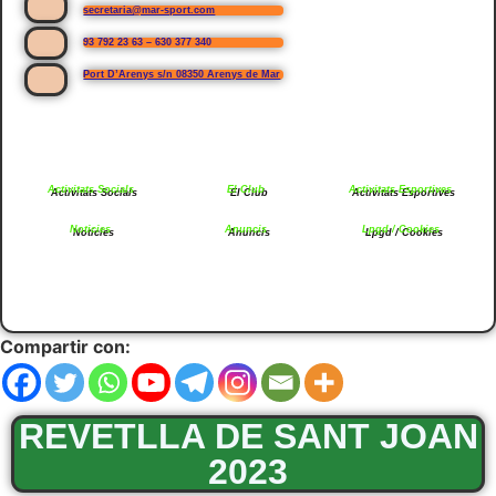
secretaria@mar-sport.com
93 792 23 63 – 630 377 340
Port D’Arenys s/n 08350 Arenys de Mar
Activitats Socials
El Club
Activitats Esportives
Noticies
Anuncis
Lpgd / Cookies
Compartir con:
REVETLLA DE SANT JOAN
2023