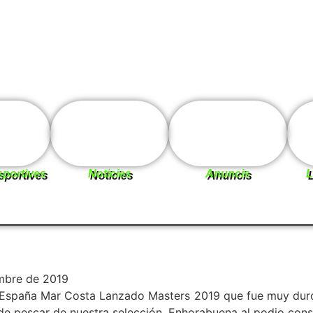
sportives
Noticies
Anuncis
L
embre de 2019
spaña Mar Costa Lanzado Masters 2019 que fue muy duro 
 de pescar de nuestra selección. Enhorabuena al podio cons