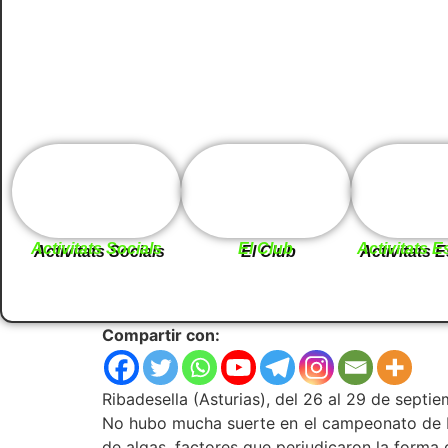
Activitats Socials
El Club
Activitats E
Compartir con:
Ribadesella (Asturias), del 26 al 29 de septi
No hubo mucha suerte en el campeonato de E
de algas, factores que perjudicaron la forma