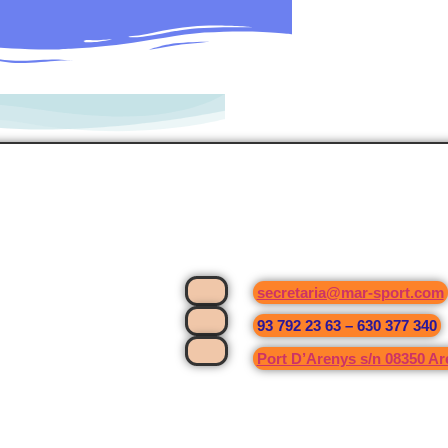
secretaria@mar-sport.com
93 792 23 63 – 630 377 340
Port D’Arenys s/n 08350 A