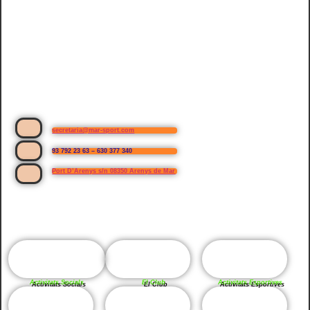
secretaria@mar-sport.com
93 792 23 63 – 630 377 340
Port D’Arenys s/n 08350 Arenys de Mar
Activitats Socials
El Club
Activitats Esportives