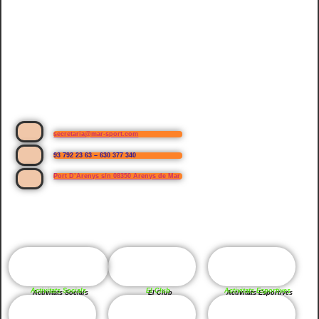
secretaria@mar-sport.com
93 792 23 63 – 630 377 340
Port D’Arenys s/n 08350 Arenys de Mar
Activitats Socials
El Club
Activitats Esportives